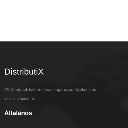
DistributiX
PSD2 adatok lekérdezése magánszemélyeknek és
vállalkozásoknak.
Általános